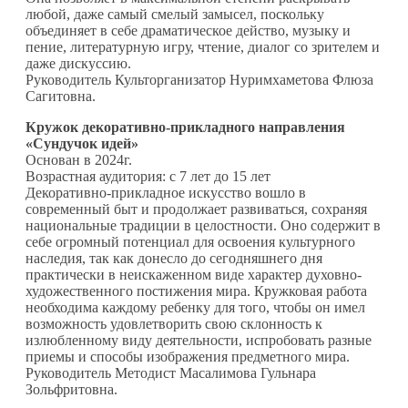
любой, даже самый смелый замысел, поскольку
объединяет в себе драматическое действо, музыку и
пение, литературную игру, чтение, диалог со зрителем и
даже дискуссию.
Руководитель Культорганизатор Нуримхаметова Флюза
Сагитовна.
Кружок декоративно-прикладного направления
«Сундучок идей»
Основан в 2024г.
Возрастная аудитория: с 7 лет до 15 лет
Декоративно-прикладное искусство вошло в
современный быт и продолжает развиваться, сохраняя
национальные традиции в целостности. Оно содержит в
себе огромный потенциал для освоения культурного
наследия, так как донесло до сегодняшнего дня
практически в неискаженном виде характер духовно-
художественного постижения мира. Кружковая работа
необходима каждому ребенку для того, чтобы он имел
возможность удовлетворить свою склонность к
излюбленному виду деятельности, испробовать разные
приемы и способы изображения предметного мира.
Руководитель Методист Масалимова Гульнара
Зольфритовна.