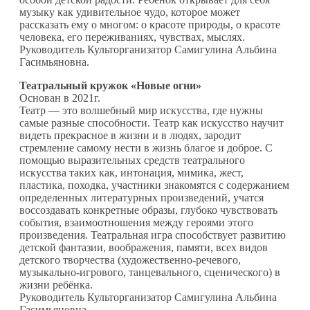
музыку как удивительное чудо, которое может
рассказать ему о многом: о красоте природы, о красоте
человека, его переживаниях, чувствах, мыслях.
Руководитель Культорганизатор Самигулина Альбина
Гасимьяновна.
Театральный кружок «Новые огни»
Основан в 2021г.
Театр — это волшебный мир искусства, где нужны
самые разные способности. Театр как искусство научит
видеть прекрасное в жизни и в людях, зародит
стремление самому нести в жизнь благое и доброе. С
помощью выразительных средств театрального
искусства таких как, интонация, мимика, жест,
пластика, походка, участники знакомятся с содержанием
определенных литературных произведений, учатся
воссоздавать конкретные образы, глубоко чувствовать
события, взаимоотношения между героями этого
произведения. Театральная игра способствует развитию
детской фантазии, воображения, памяти, всех видов
детского творчества (художественно-речевого,
музыкально-игрового, танцевального, сценического) в
жизни ребёнка.
Руководитель Культорганизатор Самигулина Альбина
Гасимьяновна.